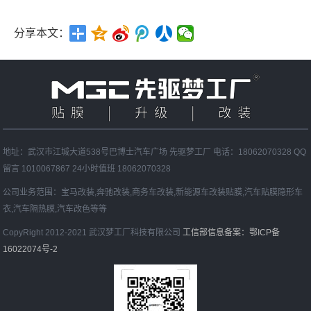
分享本文：
地址：武汉市江城大道538号巴博士汽车广场 先驱梦工厂 电话：18062070328 QQ
留言 1010067867 24小时值班 18062070328
公司业务范围：宝马改装,奔驰改装,商务车改装,新能源车改装贴膜,汽车贴膜隐形车
衣,汽车隔热膜,汽车改色等等
CopyRight 2012-2021 武汉梦工厂科技有限公司
工信部信息备案：鄂ICP备
16022074号-2