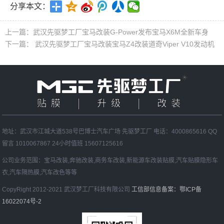
分享本文：
上一篇：
武汉先驱梦工厂宝马改装G-Power发布宝马X6M全新车身
下一篇：
武汉先驱梦工厂宝马改装宝马Z4改装道奇Viper V10发动机
地址：武汉市江城大道538号巴博士汽车广场 先驱梦工厂 电话：4000865616 QQ
留言 1010067867 24小时值班 15607125616
公司业务范围：宝马改装,奔驰改装,商务车改装,新能源车改装贴膜,汽车贴膜隐形车
衣,汽车隔热膜,汽车改色等等
CopyRight 2012-2021 武汉梦工厂科技有限公司
工信部信息备案：鄂ICP备
16022074号-2