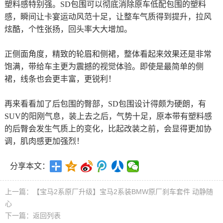
塑料感特别强。SD包围可以彻底消除原车低配包围的塑料
感，瞬间让卡宴运动风范十足，让整车气质得到提升，拉风
炫酷，个性张扬，回头率大大增加。
正侧面角度，精致的轮眉和侧裙，整体看起来效果还是非常
饱满，带给车主更为震撼的视觉体验。即使是最简单的侧
裙，线条也会更丰富，更锐利！
再来看看加了后包围的臀部，SD包围设计得颇为硬朗，有
SUV的阳刚气息，装上去之后，气势十足，原本带有塑料感
的后臀会发生气质上的变化，比起改装之前，会显得更加协
调，肌肉感更加强烈！
分享本文：
上一篇：
【宝马2系原厂升级】宝马2系装BMW原厂刹车套件 动静随
心
下一篇：
返回列表