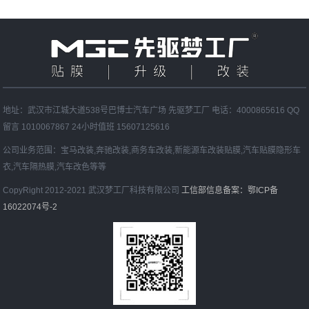
地址：武汉市江城大道538号巴博士汽车广场 先驱梦工厂 电话：4000865616 QQ
留言 1010067867 24小时值班 15607125616
公司业务范围：宝马改装,奔驰改装,商务车改装,新能源车改装贴膜,汽车贴膜隐形车
衣,汽车隔热膜,汽车改色等等
CopyRight 2012-2021 武汉梦工厂科技有限公司
工信部信息备案：鄂ICP备
16022074号-2