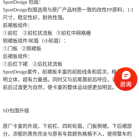
SportDesign 包围：
SportDesign包围选用与原厂产品材质一致的改性PP原料，1:1
尺寸，稳定性好，耐热性强。
前裙板组件：
①前杠 ②前杠扰流板 ③前杠中网格栅
侧裙板组件/轮眉（小轮眉）：
①门板 ②侧裙板
后裙板组件：
①后杠下裙 ②后杠扰流板
SportDesign套件，前裙板丰富的前脸线条和层次，棱角更分
明立体，超有力量感。同时又与后尾唇前后呼应，让侧裙的
前后过渡更为自然，使卡宴的整体运动感更加明显。
SD包围升级
原厂卡宴的外观，下前杠、四轮轮眉、门板侧裙、下后裙部
分，浓郁的黑色完全与原有车款颜色格格不入，使得整车的